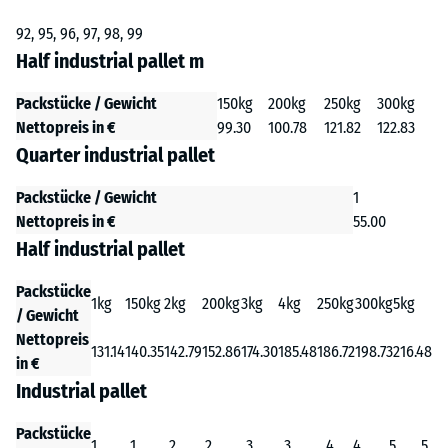
92, 95, 96, 97, 98, 99
Half industrial pallet m
Packstücke / Gewicht
150kg
200kg
250kg
300kg
Nettopreis in €
99.30
100.78
121.82
122.83
Quarter industrial pallet
Packstücke / Gewicht
1
Nettopreis in €
55.00
Half industrial pallet
Packstücke
1kg
150kg
2kg
200kg
3kg
4kg
250kg
300kg
5kg
/ Gewicht
Nettopreis
131.14
140.35
142.79
152.86
174.30
185.48
186.72
198.73
216.48
in €
Industrial pallet
Packstücke
1
1
2
2
3
3
4
4
5
5