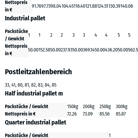
Nettopreis
91.76
97.73
98.04
104.45
116.40
121.88
124.51
130.39
140.06
in €
Industrial pallet
Packstücke
1
1
2
2
3
3
4
4
5
5
/ Gewicht
Nettopreis
50.00
152.58
50.00
237.93
50.00
369.14
50.00
436.20
50.00
562.5
in €
Postleitzahlenbereich
33, 41, 80, 81, 82, 83, 84, 85
Half industrial pallet m
Packstücke / Gewicht
150kg
200kg
250kg
300kg
Nettopreis in €
72.26
73.09
85.56
85.87
Quarter industrial pallet
Packstücke / Gewicht
1