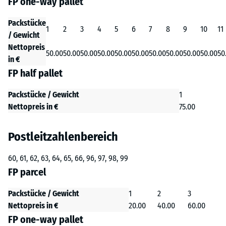
FP one-way pallet
Packstücke
1
2
3
4
5
6
7
8
9
10
11
/ Gewicht
Nettopreis
50.00
50.00
50.00
50.00
50.00
50.00
50.00
50.00
50.00
50.00
50
in €
FP half pallet
Packstücke / Gewicht
1
Nettopreis in €
75.00
Postleitzahlenbereich
60, 61, 62, 63, 64, 65, 66, 96, 97, 98, 99
FP parcel
Packstücke / Gewicht
1
2
3
Nettopreis in €
20.00
40.00
60.00
FP one-way pallet