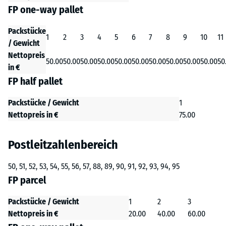
FP one-way pallet
Packstücke
1
2
3
4
5
6
7
8
9
10
11
/ Gewicht
Nettopreis
50.00
50.00
50.00
50.00
50.00
50.00
50.00
50.00
50.00
50.00
50
in €
FP half pallet
Packstücke / Gewicht
1
Nettopreis in €
75.00
Postleitzahlenbereich
50, 51, 52, 53, 54, 55, 56, 57, 88, 89, 90, 91, 92, 93, 94, 95
FP parcel
Packstücke / Gewicht
1
2
3
Nettopreis in €
20.00
40.00
60.00