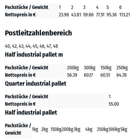
Packstücke / Gewicht
1
2
3
4
5
6
Nettopreis in €
23.96
43.81
59.66
77.51
95.36
113.21
Postleitzahlenbereich
40, 42, 43, 44, 45, 46, 47, 48
Half industrial pallet m
Packstücke / Gewicht
200kg
300kg
150kg
250kg
Nettopreis in €
56.39
60.17
60.51
64.78
Quarter industrial pallet
Packstücke / Gewicht
1
Nettopreis in €
55.00
Half industrial pallet
Packstücke /
1kg
2kg
150kg
200kg
3kg
4kg
250kg
300kg
5kg
Gewicht