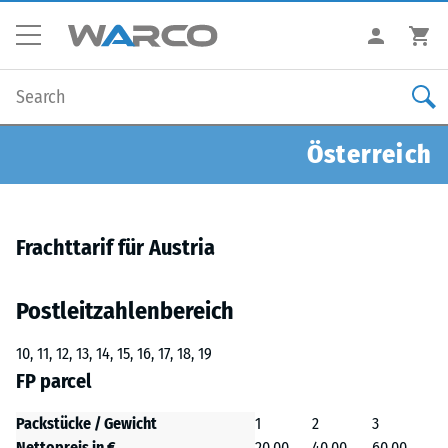
Österreich
Frachttarif für Austria
Postleitzahlenbereich
10, 11, 12, 13, 14, 15, 16, 17, 18, 19
FP parcel
Packstücke / Gewicht
1
2
3
Nettopreis in €
20.00
40.00
60.00