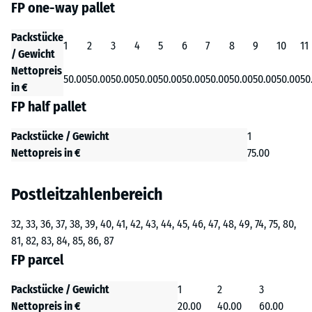
FP one-way pallet
Packstücke
1
2
3
4
5
6
7
8
9
10
11
/ Gewicht
Nettopreis
50.00
50.00
50.00
50.00
50.00
50.00
50.00
50.00
50.00
50.00
50
in €
FP half pallet
Packstücke / Gewicht
1
Nettopreis in €
75.00
Postleitzahlenbereich
32, 33, 36, 37, 38, 39, 40, 41, 42, 43, 44, 45, 46, 47, 48, 49, 74, 75, 80,
81, 82, 83, 84, 85, 86, 87
FP parcel
Packstücke / Gewicht
1
2
3
Nettopreis in €
20.00
40.00
60.00