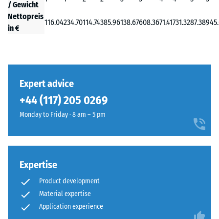
/ Gewicht
Nettopreis
116.04
234.70
114.74
385.96
138.67
608.36
71.41
731.32
87.38
945
in €
Expert advice
+44 (117) 205 0269
Monday to Friday · 8 am – 5 pm
Expertise
Product development
Material expertise
Application experience