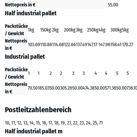
Nettopreis in €
55.00
Half industrial pallet
Packstücke
1kg
150kg
2kg
200kg
3kg
250kg
4kg
300kg
5kg
/ Gewicht
Nettopreis
103.69
110.86
114.68
122.66
137.49
147.17
147.96
158.41
170.27
in €
Industrial pallet
Packstücke
1
1
2
2
3
3
4
4
5
5
/ Gewicht
Nettopreis
70.50
185.03
50.00
305.26
50.00
474.38
50.00
571.38
50.00
736.1
in €
Postleitzahlenbereich
10, 11, 12, 13, 14, 15, 16, 17, 18, 19, 21, 22, 23, 24, 25, 71
Half industrial pallet m