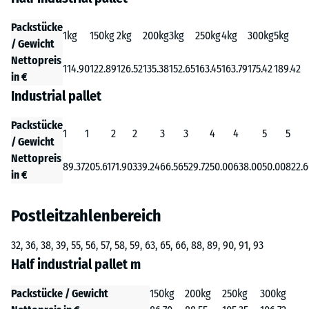
Packstücke
1kg
150kg
2kg
200kg
3kg
250kg
4kg
300kg
5kg
/ Gewicht
Nettopreis
114.90
122.89
126.52
135.38
152.65
163.45
163.79
175.42
189.42
in €
Industrial pallet
Packstücke
1
1
2
2
3
3
4
4
5
5
/ Gewicht
Nettopreis
89.37
205.61
71.90
339.24
66.56
529.72
50.00
638.00
50.00
822.
in €
Postleitzahlenbereich
32, 36, 38, 39, 55, 56, 57, 58, 59, 63, 65, 66, 88, 89, 90, 91, 93
Half industrial pallet m
Packstücke / Gewicht
150kg
200kg
250kg
300kg