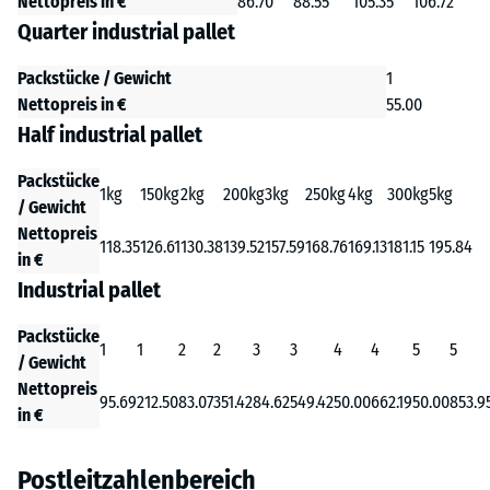
Nettopreis in €
86.70
88.55
105.35
106.72
Quarter industrial pallet
Packstücke / Gewicht
1
Nettopreis in €
55.00
Half industrial pallet
Packstücke
1kg
150kg
2kg
200kg
3kg
250kg
4kg
300kg
5kg
/ Gewicht
Nettopreis
118.35
126.61
130.38
139.52
157.59
168.76
169.13
181.15
195.84
in €
Industrial pallet
Packstücke
1
1
2
2
3
3
4
4
5
5
/ Gewicht
Nettopreis
95.69
212.50
83.07
351.42
84.62
549.42
50.00
662.19
50.00
853.9
in €
Postleitzahlenbereich