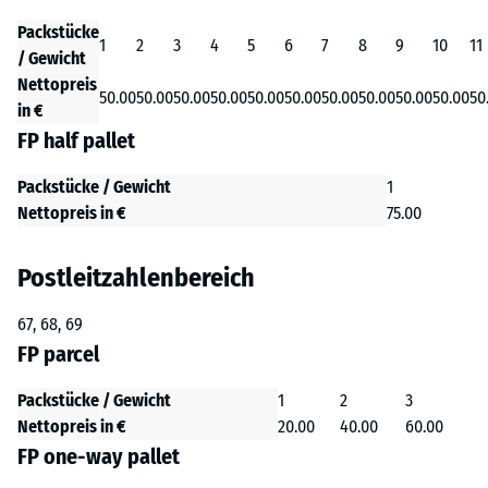
Packstücke
1
2
3
4
5
6
7
8
9
10
11
/ Gewicht
Nettopreis
50.00
50.00
50.00
50.00
50.00
50.00
50.00
50.00
50.00
50.00
50
in €
FP half pallet
Packstücke / Gewicht
1
Nettopreis in €
75.00
Postleitzahlenbereich
67, 68, 69
FP parcel
Packstücke / Gewicht
1
2
3
Nettopreis in €
20.00
40.00
60.00
FP one-way pallet