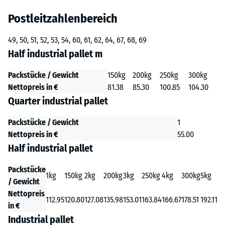
Postleitzahlenbereich
49, 50, 51, 52, 53, 54, 60, 61, 62, 64, 67, 68, 69
Half industrial pallet m
Packstücke / Gewicht
150kg
200kg
250kg
300kg
Nettopreis in €
81.38
85.30
100.85
104.30
Quarter industrial pallet
Packstücke / Gewicht
1
Nettopreis in €
55.00
Half industrial pallet
Packstücke
1kg
150kg
2kg
200kg
3kg
250kg
4kg
300kg
5kg
/ Gewicht
Nettopreis
112.95
120.80
127.08
135.98
153.01
163.84
166.67
178.51
192.11
in €
Industrial pallet