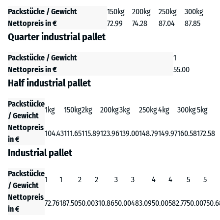
Packstücke / Gewicht
150kg
200kg
250kg
300kg
Nettopreis in €
72.99
74.28
87.04
87.85
Quarter industrial pallet
Packstücke / Gewicht
1
Nettopreis in €
55.00
Half industrial pallet
Packstücke
1kg
150kg
2kg
200kg
3kg
250kg
4kg
300kg
5kg
/ Gewicht
Nettopreis
104.43
111.65
115.89
123.96
139.00
148.79
149.97
160.58
172.58
in €
Industrial pallet
Packstücke
1
1
2
2
3
3
4
4
5
5
/ Gewicht
Nettopreis
72.76
187.50
50.00
310.86
50.00
483.09
50.00
582.77
50.00
750.6
in €