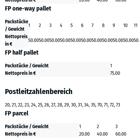
FP one-way pallet
Packstücke
1
2
3
4
5
6
7
8
9
10
11
/ Gewicht
Nettopreis
50.00
50.00
50.00
50.00
50.00
50.00
50.00
50.00
50.00
50.00
50
in €
FP half pallet
Packstücke / Gewicht
1
Nettopreis in €
75.00
Postleitzahlenbereich
20, 21, 22, 23, 24, 25, 26, 27, 28, 29, 30, 31, 34, 35, 70, 71, 72, 73
FP parcel
Packstücke / Gewicht
1
2
3
Nettopreis in €
20.00
40.00
60.00