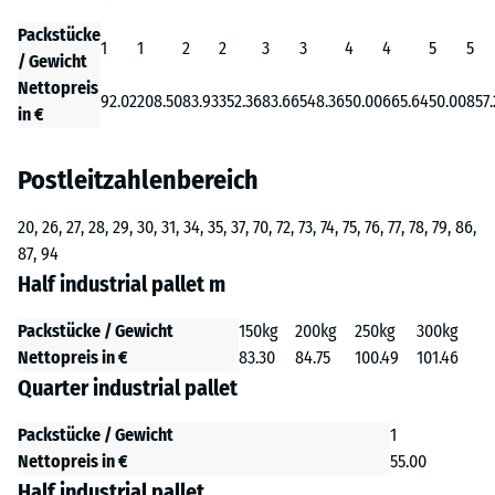
Packstücke
1
1
2
2
3
3
4
4
5
5
/ Gewicht
Nettopreis
92.02
208.50
83.93
352.36
83.66
548.36
50.00
665.64
50.00
857.
in €
Postleitzahlenbereich
20, 26, 27, 28, 29, 30, 31, 34, 35, 37, 70, 72, 73, 74, 75, 76, 77, 78, 79, 86,
87, 94
Half industrial pallet m
Packstücke / Gewicht
150kg
200kg
250kg
300kg
Nettopreis in €
83.30
84.75
100.49
101.46
Quarter industrial pallet
Packstücke / Gewicht
1
Nettopreis in €
55.00
Half industrial pallet