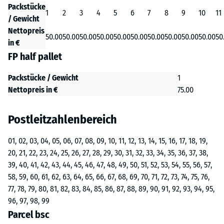
Packstücke
1
2
3
4
5
6
7
8
9
10
11
/ Gewicht
Nettopreis
50.00
50.00
50.00
50.00
50.00
50.00
50.00
50.00
50.00
50.00
50
in €
FP half pallet
Packstücke / Gewicht
1
Nettopreis in €
75.00
Postleitzahlenbereich
01, 02, 03, 04, 05, 06, 07, 08, 09, 10, 11, 12, 13, 14, 15, 16, 17, 18, 19,
20, 21, 22, 23, 24, 25, 26, 27, 28, 29, 30, 31, 32, 33, 34, 35, 36, 37, 38,
39, 40, 41, 42, 43, 44, 45, 46, 47, 48, 49, 50, 51, 52, 53, 54, 55, 56, 57,
58, 59, 60, 61, 62, 63, 64, 65, 66, 67, 68, 69, 70, 71, 72, 73, 74, 75, 76,
77, 78, 79, 80, 81, 82, 83, 84, 85, 86, 87, 88, 89, 90, 91, 92, 93, 94, 95,
96, 97, 98, 99
Parcel bsc